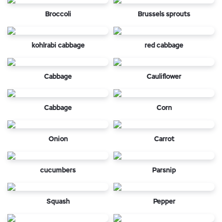
Broccoli
Brussels sprouts
kohlrabi cabbage
red cabbage
Cabbage
Cauliflower
Cabbage
Corn
Onion
Carrot
cucumbers
Parsnip
Squash
Pepper