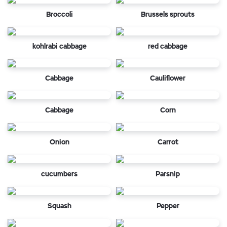
Broccoli
Brussels sprouts
kohlrabi cabbage
red cabbage
Cabbage
Cauliflower
Cabbage
Corn
Onion
Carrot
cucumbers
Parsnip
Squash
Pepper