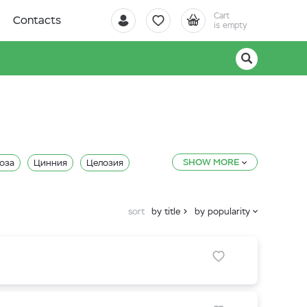
Cart
Contacts
is empty
SHOW MORE
оза
Цинния
Целозия
я
Мимулюс
Маргаритка
Клеома
Катарантус
sort
by title
by popularity
Дельфинум
Глоксинии
Вербена
Василек