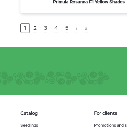
Primula Rosanna F1 Yellow Shades
1
2
3
4
5
›
»
Catalog
For clients
Seedlings
Promotions and sp