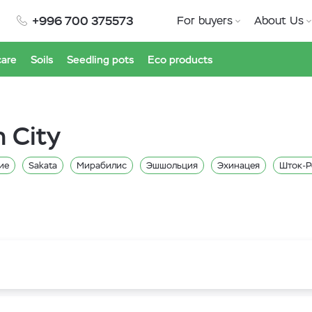
+996 700 375573
For buyers
About Us
care
Soils
Seedling pots
Eco products
n City
ие
Sakata
Мирабилис
Эшшольция
Эхинацея
Шток-Р
ия
Рудбекия
Примула
Портулак
Петуния
Настурци
ис
Лён
Левкой
Кохия
Космея
Колеус
Клещевина
Календула
Ипомея
Иберис
Долихос
Диморфотека
на
Гелихризум
Гвоздика
Гайлардия
Вьюнок
Виола
ссум
Агератум